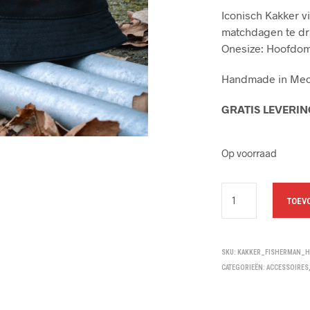
Iconisch Kakker v
matchdagen te dr
Onesize: Hoofdom
Handmade in Mec
GRATIS LEVERI
Op voorraad
TOEV
SKU:
KAKKER_FISHERMAN_H
CATEGORIEËN:
ACCESSOIRES