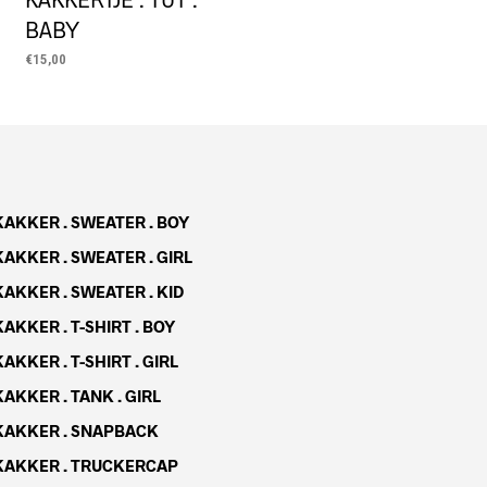
BABY
€
15,00
LEES MEER
KAKKER . SWEATER . BOY
KAKKER . SWEATER . GIRL
KAKKER . SWEATER . KID
KAKKER . T-SHIRT . BOY
KAKKER . T-SHIRT . GIRL
KAKKER . TANK . GIRL
na
KAKKER . SNAPBACK
KAKKER . TRUCKERCAP