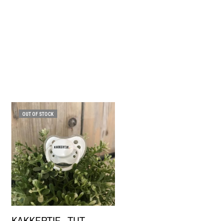
OUT OF STOCK
KAKKERTJE . TUT .