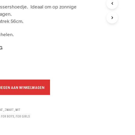
D
issershoedje. Ideaal om op zonnige
U
agen.
C
trek 56cm.
T
E
helen.
N
I
N
NG
J
E
W
I
N
K
E
OEGEN AAN WINKELWAGEN
L
W
A
G
AT_ZWART_WIT
E
,
FOR BOYS
,
FOR GIRLS
N
.