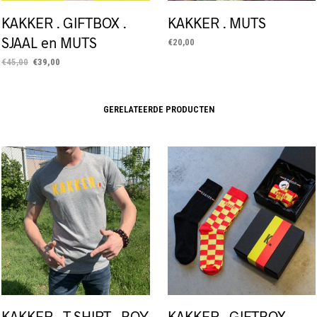
KAKKER . GIFTBOX .
KAKKER . MUTS
SJAAL en MUTS
€
20,00
Oorspronkelijke
Huidige
LEES MEER
€
45,00
€
39,00
prijs
prijs
TOEVOEGEN AAN WINKELWAGEN
was:
is:
€45,00.
€39,00.
GERELATEERDE PRODUCTEN
KAKKER . T-SHIRT . BOY
KAKKER . GIFTBOX .