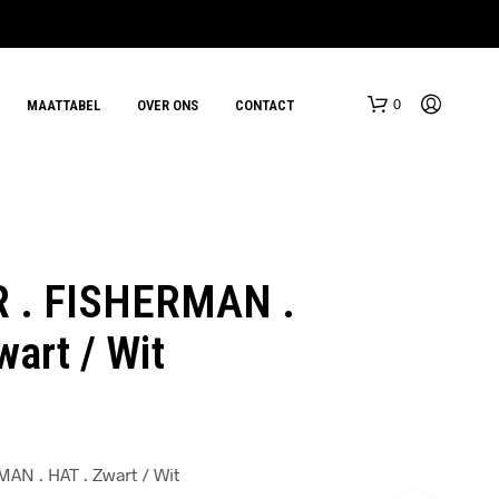
0
MAATTABEL
OVER ONS
CONTACT
 . FISHERMAN .
wart / Wit
G
E
E
N
P
AN . HAT . Zwart / Wit
R
O