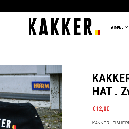
WINKEL
KAKKER
HAT . Z
€
12,00
KAKKER . FISHERM