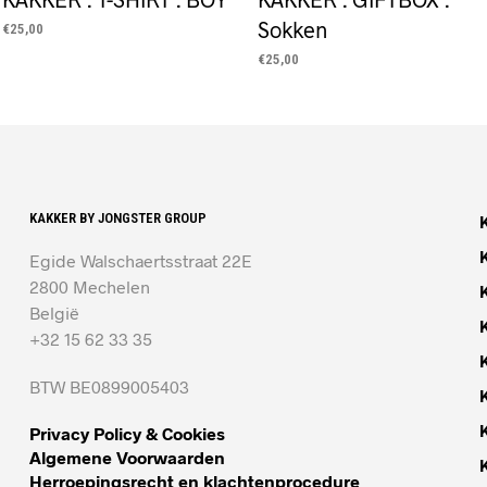
Sokken
€
25,00
OPTIES SELECTEREN
Dit
€
25,00
product
OPTIES SELECTEREN
Dit
heeft
product
meerdere
heeft
variaties.
meerdere
Deze
variaties.
optie
KAKKER BY JONGSTER GROUP
Deze
kan
optie
Egide Walschaertsstraat 22E
gekozen
kan
2800 Mechelen
worden
gekozen
België
op
worden
+32 15 62 33 35
de
op
productpagina
de
BTW BE0899005403
productpagi
Privacy Policy & Cookies
Algemene Voorwaarden
Herroepingsrecht en klachtenprocedure