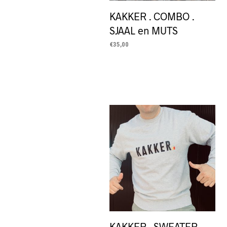
KAKKER . COMBO .
SJAAL en MUTS
€
35,00
LEES MEER
KAKKER . SWEATER .